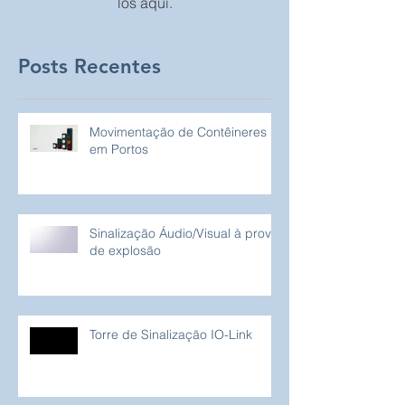
publicados, você poderá vê-
los aqui.
Posts Recentes
Movimentação de Contêineres
em Portos
Sinalização Áudio/Visual à prova
de explosão
Torre de Sinalização IO-Link