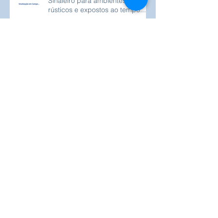
Sinaleiro para ambientes
rústicos e expostos ao tempo...
Tecnologia em todos os cantos...
Tipos de Sensores e Aplicações
Torres de sinalização LED
modulares