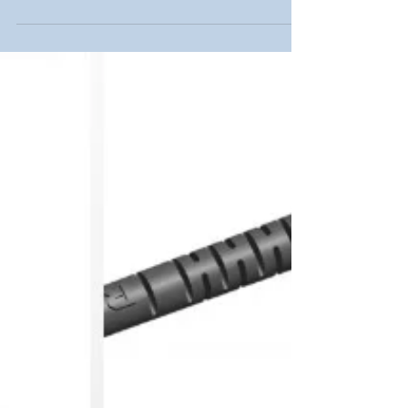
cabeça leitora ou transdutor. Escala pode ser
magnética ou...