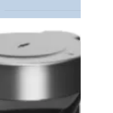
Sinaleiro QNE à prova de
explosão