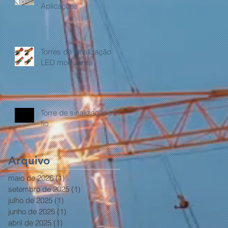
Aplicações
Torres de sinalização
LED modulares
Torre de sinalização sem
fio
Arquivo
maio de 2026
(1)
1 post
setembro de 2025
(1)
1 post
julho de 2025
(1)
1 post
junho de 2025
(1)
1 post
abril de 2025
(1)
1 post