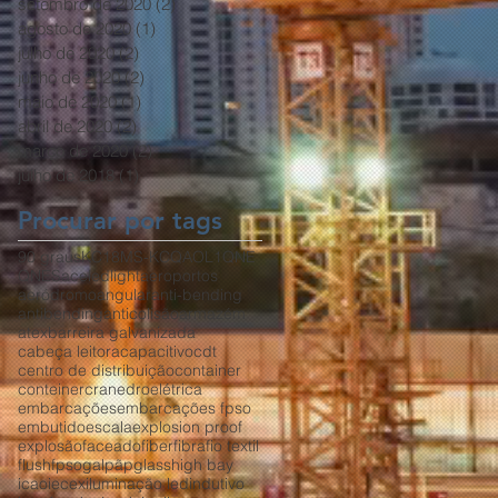
setembro de 2020
(2)
2 posts
agosto de 2020
(1)
1 post
julho de 2020
(2)
2 posts
junho de 2020
(2)
2 posts
maio de 2020
(1)
1 post
abril de 2020
(2)
2 posts
março de 2020
(2)
2 posts
julho de 2018
(1)
1 post
Procurar por tags
90 graus
KC18
MS-KC
QAOL1
QNE
QNES
aceledlight
aeroportos
aeródromo
angular
anti-bending
antibending
anticolisão
armazém
atex
barreira galvanizada
cabeça leitora
capacitivo
cdt
centro de distribuição
container
conteiner
crane
dro
elétrica
embarcações
embarcações fpso
embutido
escala
explosion proof
explosão
faceado
fiber
fibra
fio textil
flush
fpso
galpãp
glass
high bay
icao
iecex
iluminação led
indutivo