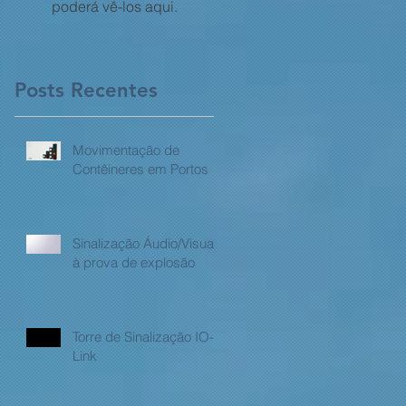
poderá vê-los aqui.
Posts Recentes
Movimentação de
Contêineres em Portos
Sinalização Áudio/Visual
à prova de explosão
Torre de Sinalização IO-
Link