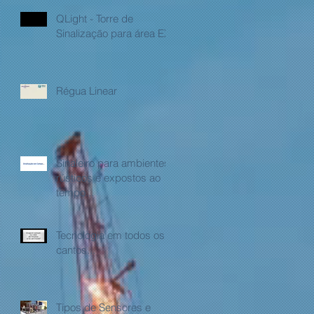
QLight - Torre de
Sinalização para área EX
Régua Linear
Sinaleiro para ambientes
rústicos e expostos ao
tempo...
Tecnologia em todos os
cantos...
Tipos de Sensores e