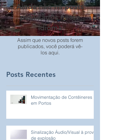
Ainda não há posts
publicados nesse
idioma
Assim que novos posts forem
publicados, você poderá vê-
los aqui.
Posts Recentes
Movimentação de Contêineres
em Portos
Sinalização Áudio/Visual à prova
de explosão