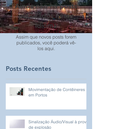
Ainda não há posts
publicados nesse
idioma
Assim que novos posts forem
publicados, você poderá vê-
los aqui.
Posts Recentes
Movimentação de Contêineres
em Portos
Sinalização Áudio/Visual à prova
de explosão