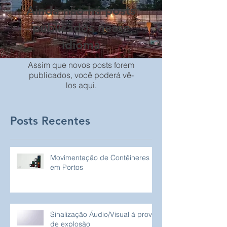
Ainda não há posts
publicados nesse
idioma
Assim que novos posts forem
publicados, você poderá vê-
los aqui.
Posts Recentes
Movimentação de Contêineres
em Portos
Sinalização Áudio/Visual à prova
de explosão