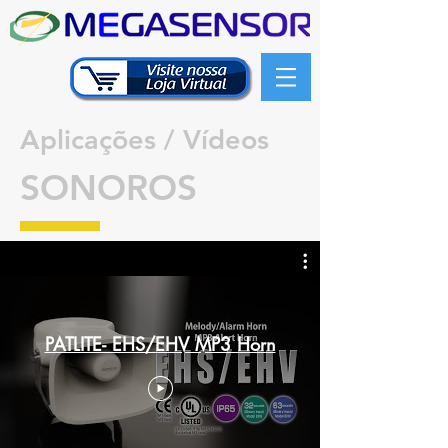
Aplicações / Vídeos
SONOROS
PATLITE- EHS/EHV MP3 Horn