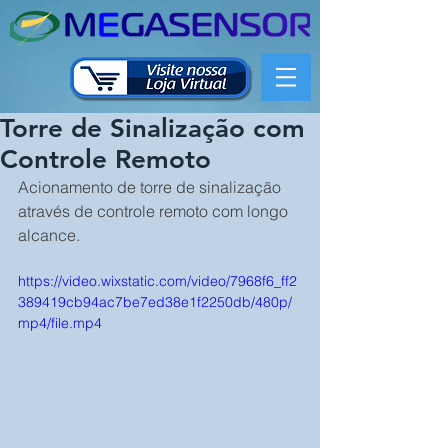
Torre de Sinalização com
Controle Remoto
Acionamento de torre de sinalização 
através de controle remoto com longo 
alcance.
https://video.wixstatic.com/video/7968f6_ff2
389419cb94ac7be7ed38e1f2250db/480p/
mp4/file.mp4