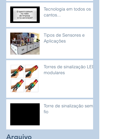
Tecnologia em todos os
cantos...
Tipos de Sensores e
Aplicações
Torres de sinalização LED
modulares
Torre de sinalização sem
fio
Arquivo