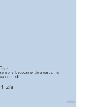
Tags:
sensor
lanbao
scanner de área
scanner
scanner pdl