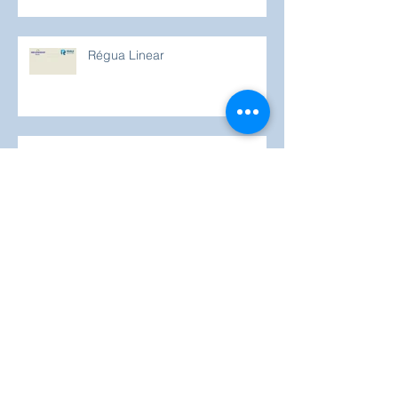
para área EX
Régua Linear
Sinaleiro para ambientes
rústicos e expostos ao tempo...
Tecnologia em todos os cantos...
Tipos de Sensores e Aplicações