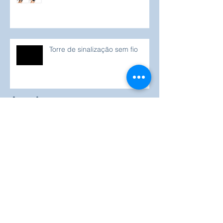
Torres de sinalização LED
modulares
Torre de sinalização sem fio
Arquivo
maio de 2026
(1)
1 post
setembro de 2025
(1)
1 post
julho de 2025
(1)
1 post
junho de 2025
(1)
1 post
abril de 2025
(1)
1 post
março de 2025
(1)
1 post
fevereiro de 2025
(1)
1 post